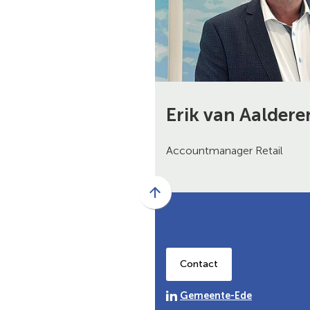
Erik van Aaldere
Accountmanager Retail
Scroll
naar
boven
naar
Contact
het
begin
(Verwijst
Gemeente-Ede
van