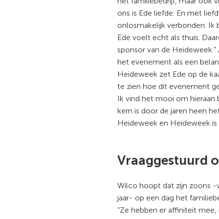
het familiebedrijf, maar ook 
ons is Ede liefde. En met lie
onlosmakelijk verbonden. Ik 
Ede voelt echt als thuis. Daa
sponsor van de Heideweek.” A
het evenement als een belangr
Heideweek zet Ede op de kaa
te zien hoe dit evenement geg
Ik vind het mooi om hieraan 
kern is door de jaren heen he
Heideweek en Heideweek is 
Vraaggestuurd 
Wilco hoopt dat zijn zoons 
jaar- op een dag het familieb
“Ze hebben er affiniteit mee,