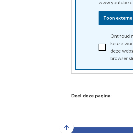
www.youtube.
Toon externe
Onthoud m
keuze wor
Ik
deze webs
accepteer
browser slu
de
voorwaarden
van
www.youtube.
Deel deze pagina:
Scroll